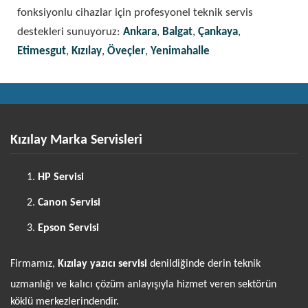
fonksiyonlu cihazlar için profesyonel teknik servis
destekleri sunuyoruz:
Ankara
,
Balgat
,
Çankaya
,
Etimesgut
,
Kızılay
,
Öveçler
,
Yenimahalle
Kızılay Marka Servisleri
HP Servisi
Canon Servisi
Epson Servisi
Firmamız,
Kızılay yazıcı servisi
denildiğinde derin teknik
uzmanlığı ve kalıcı çözüm anlayışıyla hizmet veren sektörün
köklü merkezlerindendir.