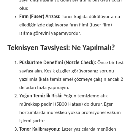
zayıf ulaşmasına ve dolayısıyla silik baskıya neden
olur.
Fırın (Fuser) Arızası:
Toner kağıda dökülüyor ama
ellediğinizde dağılıyorsa fırın filmi (fuser film)
ısıtma görevini yapamıyordur.
Teknisyen Tavsiyesi: Ne Yapılmalı?
Püskürtme Denetimi (Nozzle Check):
Önce bir test
sayfası alın. Kesik çizgiler görüyorsanız sorunu
yazılımla (kafa temizleme) çözmeye çalışın ancak 2
defadan fazla yapmayın.
Yoğun Temizlik Riski:
Yoğun temizleme atık
mürekkep pedini (5B00 Hatası) doldurur. Eğer
hortumlarda mürekkep yoksa profesyonel vakum
işlemi şarttır.
Toner Kalibrasyonu:
Lazer yazıcılarda menüden