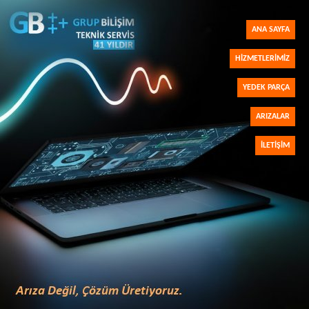
ANA SAYFA
HIZMETLERIMIZ
YEDEK PARÇA
ARIZALAR
İLETIŞIM