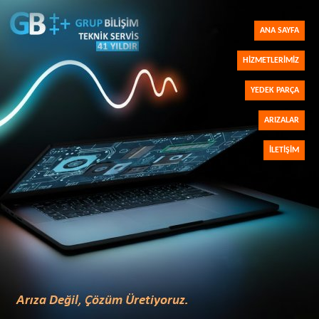
ANA SAYFA
HIZMETLERIMIZ
YEDEK PARÇA
ARIZALAR
İLETIŞIM