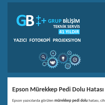
Epson Mürekkep Pedi Dolu Hatası
Epson yazıcılarda görülen
mürekkep pedi dolu
hatası, cih