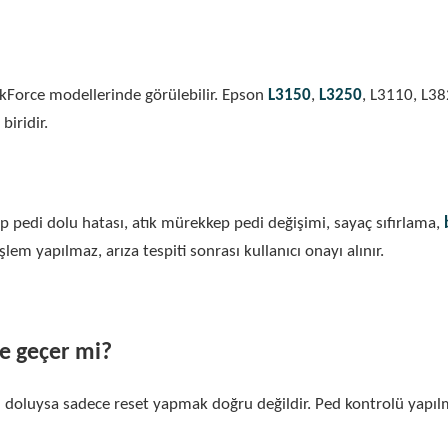
orkForce modellerinde görülebilir. Epson
L3150
,
L3250
, L3110, L38
biridir.
 pedi dolu hatası, atık mürekkep pedi değişimi, sayaç sıfırlama,
lem yapılmaz, arıza tespiti sonrası kullanıcı onayı alınır.
e geçer mi?
ten doluysa sadece reset yapmak doğru değildir. Ped kontrolü y